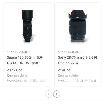
1 JAAR GARANTIE-
1 JAAR GARANTIE-
Sigma 150-600mm 5.0-
Sony 28-70mm 3.5-5.6 FE
6.3 DG DN OS Sports
OSS nr. 2794
(Sony FE) nr. 2905
€1.145,00
€145,00
Een prachtig
Een prachtig
tweedehands artikel dat
tweedehands artikel dat
zelden is gebruikt en n..
zelden is gebruikt en n..