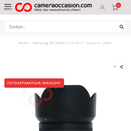
0
MENU
Home
/
Samyang AF 50mm F1.4 FE II - Sony nr. 2493
FOTOAPPARATUUR INRUILEN?