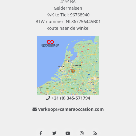
4191BA
Geldermalsen
KvK te Tiel: 96768940
BTW nummer: NL867756445B01
Route naar de winkel
+31 (0) 345-571794
verkoop@cameraoccasion.com