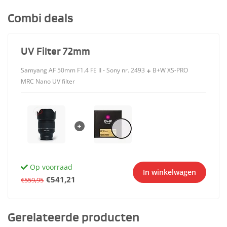
Combi deals
UV Filter 72mm
Samyang AF 50mm F1.4 FE II - Sony nr. 2493
B+W XS-PRO
MRC Nano UV filter
Op voorraad
In winkelwagen
€541,21
€559,95
Gerelateerde producten