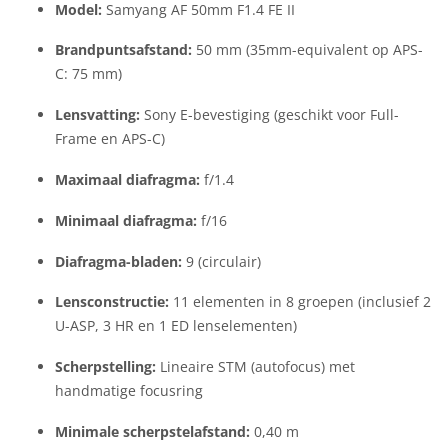
Model:
Samyang AF 50mm F1.4 FE II
Brandpuntsafstand:
50 mm (35mm-equivalent op APS-
C: 75 mm)
Lensvatting:
Sony E-bevestiging (geschikt voor Full-
Frame en APS-C)
Maximaal diafragma:
f/1.4
Minimaal diafragma:
f/16
Diafragma-bladen:
9 (circulair)
Lensconstructie:
11 elementen in 8 groepen (inclusief 2
U-ASP, 3 HR en 1 ED lenselementen)
Scherpstelling:
Lineaire STM (autofocus) met
handmatige focusring
Minimale scherpstelafstand:
0,40 m