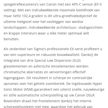
spiegelreflexcamera's van Canon met een APS-C sensor (EF-S
vatting). Met een indrukwekkende maximale beeldhoek van
maar liefst 102,4 graden is dit ultra-groothoekobjectief de
ultieme metgezel voor het vastleggen van weidse
landschappen, indrukwekkende architectuur, stadsgezichten
en krappe interieurs waar u elke meter optimaal wilt
benutten.
Als onderdeel van Sigma's professionele EX-serie profiteert u
van een superieure en robuuste bouwkwaliteit. Dankzij de
integratie van drie Special Low Dispersion (SLD)
glaselementen en asferische lenselementen worden
chromatische aberraties en vervormingen effectief
tegengegaan. Dit resulteert in scherpe en contrastrijke
opnames over het gehele zoombereik. De ingebouwde Hyper
Sonic Motor (HSM) garandeert een uiterst snelle, nauwkeurige
en stille automatische scherpstelling op uw Canon DSLR.
Bovendien draait het frontelement dankzij het interne
scherpstelsysteem niet mee, waardoor het gebruik van