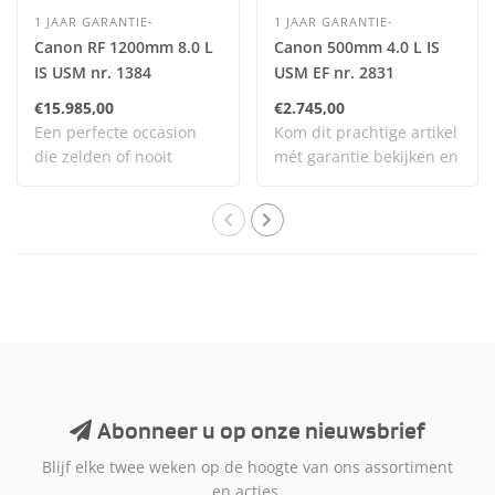
1 JAAR GARANTIE-
1 JAAR GARANTIE-
Canon RF 1200mm 8.0 L
Canon 500mm 4.0 L IS
IS USM nr. 1384
USM EF nr. 2831
€15.985,00
€2.745,00
Een perfecte occasion
Kom dit prachtige artikel
die zelden of nooit
mét garantie bekijken en
gebruikt is en daa..
testen bi..
Abonneer u op onze nieuwsbrief
Blijf elke twee weken op de hoogte van ons assortiment
en acties.