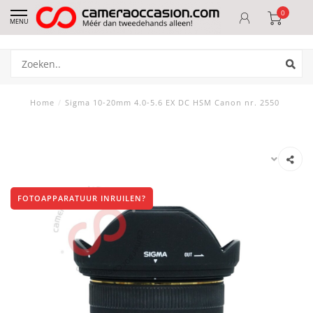
0
MENU
Home
/
Sigma 10-20mm 4.0-5.6 EX DC HSM Canon nr. 2550
FOTOAPPARATUUR INRUILEN?