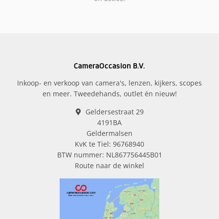
CameraOccasion B.V.
Inkoop- en verkoop van camera's, lenzen, kijkers, scopes
en meer. Tweedehands, outlet én nieuw!
Geldersestraat 29
4191BA
Geldermalsen
KvK te Tiel: 96768940
BTW nummer: NL867756445B01
Route naar de winkel