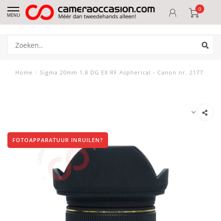
0
MENU
Home
/
Sigma 20mm 1.8 DG EX RF Aspherical - Canon nr. 2177
FOTOAPPARATUUR INRUILEN?