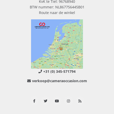
KvK te Tiel: 96768940
BTW nummer: NL867756445B01
Route naar de winkel
+31 (0) 345-571794
verkoop@cameraoccasion.com