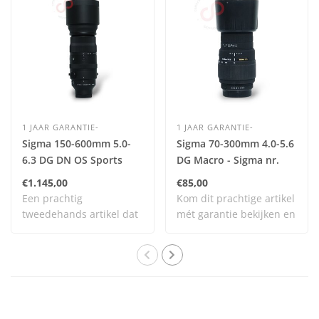
1 JAAR GARANTIE-
1 JAAR GARANTIE-
Sigma 150-600mm 5.0-
Sigma 70-300mm 4.0-5.6
6.3 DG DN OS Sports
DG Macro - Sigma nr.
(Sony FE) nr. 2905
2351
€1.145,00
€85,00
Een prachtig
Kom dit prachtige artikel
tweedehands artikel dat
mét garantie bekijken en
zelden is gebruikt en n..
testen bi..