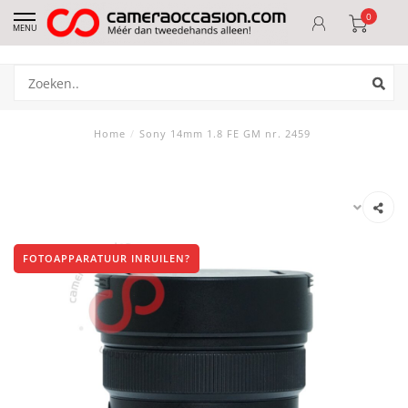
0
MENU
Home
/
Sony 14mm 1.8 FE GM nr. 2459
FOTOAPPARATUUR INRUILEN?