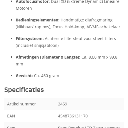
Autofocusmotor:
Dual XD (Extreme Dynamic) Lineaire
Motoren
Bedieningselementen:
Handmatige diafragmaring
(klikbaar/traploos), Focus Hold-knop, AF/MF-schakelaar
Filtersysteem:
Achterste filtersleuf voor sheet-filters
(inclusief snijsjabloon)
Afmetingen (Diameter x Lengte):
Ca. 83,0 mm x 99,8
mm
Gewicht:
Ca. 460 gram
Specificaties
Artikelnummer
2459
EAN
4548736131170
Sony
Sony Benelux LTD Taurusavenue