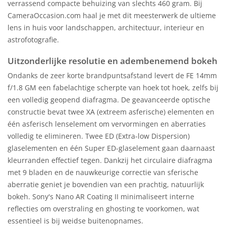
verrassend compacte behuizing van slechts 460 gram. Bij
CameraOccasion.com haal je met dit meesterwerk de ultieme
lens in huis voor landschappen, architectuur, interieur en
astrofotografie.
Uitzonderlijke resolutie en adembenemend bokeh
Ondanks de zeer korte brandpuntsafstand levert de FE 14mm
f/1.8 GM een fabelachtige scherpte van hoek tot hoek, zelfs bij
een volledig geopend diafragma. De geavanceerde optische
constructie bevat twee XA (extreem asferische) elementen en
één asferisch lenselement om vervormingen en aberraties
volledig te elimineren. Twee ED (Extra-low Dispersion)
glaselementen en één Super ED-glaselement gaan daarnaast
kleurranden effectief tegen. Dankzij het circulaire diafragma
met 9 bladen en de nauwkeurige correctie van sferische
aberratie geniet je bovendien van een prachtig, natuurlijk
bokeh. Sony's Nano AR Coating II minimaliseert interne
reflecties om overstraling en ghosting te voorkomen, wat
essentieel is bij weidse buitenopnames.