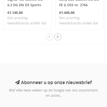
6.3 DG DN OS Sports
FE G OSS nr. 2766
(Sony FE) nr. 2905
€1.145,00
€1.445,00
Een prachtig
Een prachtig
tweedehands artikel dat
tweedehands artikel dat
zelden is gebruikt en n..
zelden is gebruikt en n..
Abonneer u op onze nieuwsbrief
Blijf elke twee weken op de hoogte van ons assortiment
en acties.