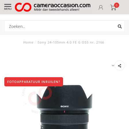
0
MENU
Home
/
Sony 24-105mm 4.0 FE G OSS nr. 2166
FOTOAPPARATUUR INRUILEN?