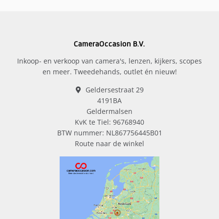
CameraOccasion B.V.
Inkoop- en verkoop van camera's, lenzen, kijkers, scopes
en meer. Tweedehands, outlet én nieuw!
Geldersestraat 29
4191BA
Geldermalsen
KvK te Tiel: 96768940
BTW nummer: NL867756445B01
Route naar de winkel