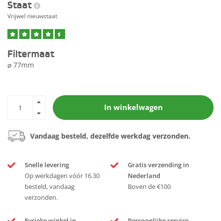
Staat
Vrijwel nieuwstaat
Filtermaat
⌀ 77mm
In winkelwagen
Vandaag besteld, dezelfde werkdag verzonden.
Snelle levering
Gratis verzending in
Op werkdagen vóór 16.30
Nederland
besteld, vandaag
Boven de €100
verzonden.
Fysieke winkel in
Persoonlijke service