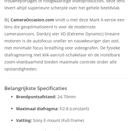
trouwreportages of hoogwaardige videoproducties, deze lens
levert altijd superieure scherpte over het gehele beeldvlak.
Bij
CameraOccasion.com
vindt u met deze Mark II-versie een
lens die geoptimaliseerd is voor de modernste
camerasensors. Dankzij vier XD (Extreme Dynamic) lineaire
motoren is de autofocus sneller en nauwkeuriger dan ooit,
met minimale focus breathing voor videografen. De fysieke
diafragmaring met klik-aan/uit-schakelaar en de instelbare
zoom-vloeibaarheid bieden maximale controle onder alle
opstandigheden.
Belangrijkste Specificaties
Brandpuntsafstand:
24-70mm
Maximaal diafragma:
f/2.8 (constant)
Vatting:
Sony E-mount (Full-frame)