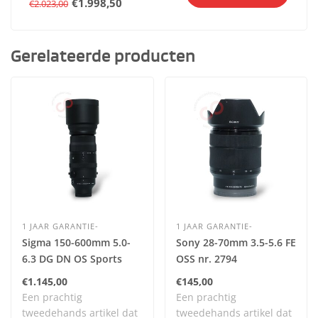
€1.998,50
€2.023,00
Gerelateerde producten
1 JAAR GARANTIE-
1 JAAR GARANTIE-
Sigma 150-600mm 5.0-
Sony 28-70mm 3.5-5.6 FE
6.3 DG DN OS Sports
OSS nr. 2794
(Sony FE) nr. 2905
€1.145,00
€145,00
Een prachtig
Een prachtig
tweedehands artikel dat
tweedehands artikel dat