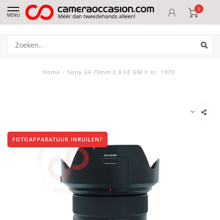
0
MENU
Home
/
Sony 24-70mm 2.8 FE GM II nr. 1970
FOTOAPPARATUUR INRUILEN?