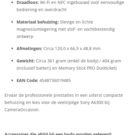
Draadloos:
Wi-Fi en NFC ingebouwd voor eenvoudige
bediening en overdracht
Materiaal behuizing:
Stevige en lichte
magnesiumlegering met stof- en vochtbestendig
ontwerp
Afmetingen:
Circa 120,0 x 66,9 x 48,8 mm
Gewicht:
Circa 361 gram (enkel de body) / 404 gram
(inclusief batterij en Memory Stick PRO Duoticket)
EAN Code:
4548736019485
Ervaar de professionele prestaties in een uiterst compacte
behuizing en kies voor de veelzijdige Sony A6300 bij
CameraOccasion.
Accessoires die altijd bij een body worden geleverd: