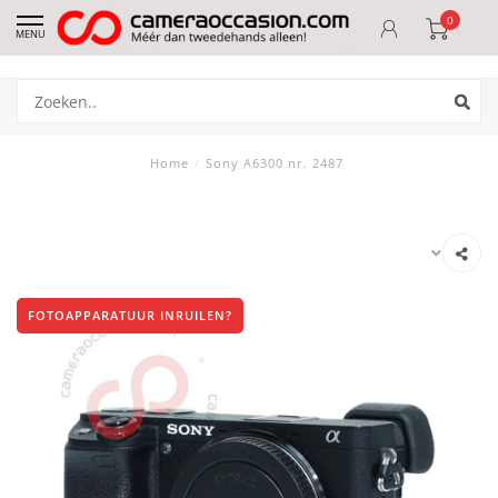
0
MENU
Home
/
Sony A6300 nr. 2487
FOTOAPPARATUUR INRUILEN?