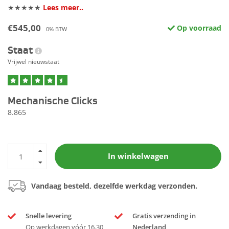
★★★★★
Lees meer..
€545,00
Op voorraad
0% BTW
Staat
Vrijwel nieuwstaat
Mechanische Clicks
8.865
In winkelwagen
Vandaag besteld, dezelfde werkdag verzonden.
Snelle levering
Gratis verzending in
Op werkdagen vóór 16.30
Nederland