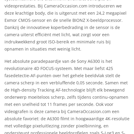
videoprestaties. Bij CameraOccasion.com introduceren we
deze krachtige body, die is uitgerust met een 24,2 megapixel
Exmor CMOS-sensor en de snelle BIONZ X-beeldprocessor.
Dankzij de innovatieve koperbedrading in de sensor is de
camera uiterst efficiënt met licht, wat zorgt voor een
indrukwekkend groot ISO-bereik en minimale ruis bij
opnamen in situaties met weinig licht.
Het absolute paradepaardje van de Sony A6300 is het
revolutionaire 4D FOCUS-systeem. Met maar liefst 425
fasedetectie-AF-punten over het gehele beeldvlak stelt de
camera scherp in een verbluffende 0,05 seconde. Samen met
de High-density Tracking AF-technologie blijft elk bewegend
onderwerp moeiteloos scherp, zelfs tijdens continu-opnamen
met een snelheid tot 11 frames per seconde. Ook voor
videografen is deze camera bij CameraOccasion.com een
absolute favoriet: de A6300 filmt in hoogwaardige 4K-resolutie
met volledige pixeluitlezing zonder pixelbinning, en
ondersteunt professionele beeldprofielen zoals S-Log3 en S-