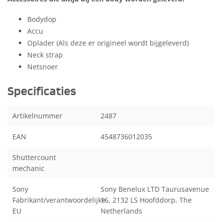
Bodydop
Accu
Oplader (Als deze er origineel wordt bijgeleverd)
Neck strap
Netsnoer
Specificaties
Artikelnummer
2487
EAN
4548736012035
Shuttercount
mechanic
Sony
Sony Benelux LTD Taurusavenue
Fabrikant/verantwoordelijke
16, 2132 LS Hoofddorp, The
EU
Netherlands