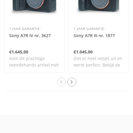
1 JAAR GARANTIE-
1 JAAR GARANTIE-
Sony A7R IV nr. 3627
Sony A7R III nr. 1877
€1.645,00
€1.045,00
Kom dit prachtige
Ziet er heel netjes uit en
tweedehands artikel mét
werkt perfect. Bekijk de
garantie bekijken ..
afbeeldi..