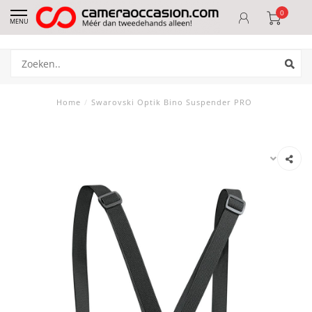
0
MENU
Home
/
Swarovski Optik Bino Suspender PRO