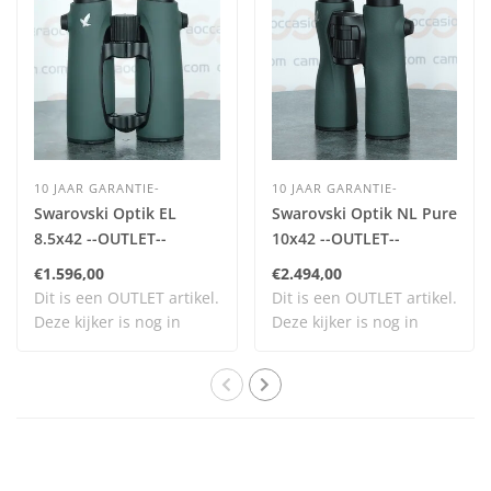
10 JAAR GARANTIE-
10 JAAR GARANTIE-
Swarovski Optik EL
Swarovski Optik NL Pure
8.5x42 --OUTLET--
10x42 --OUTLET--
€1.596,00
€2.494,00
Dit is een OUTLET artikel.
Dit is een OUTLET artikel.
Deze kijker is nog in
Deze kijker is nog in
100% nieuws..
100% nieuws..