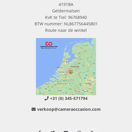
4191BA
Geldermalsen
KvK te Tiel: 96768940
BTW nummer: NL867756445B01
Route naar de winkel
+31 (0) 345-571794
verkoop@cameraoccasion.com