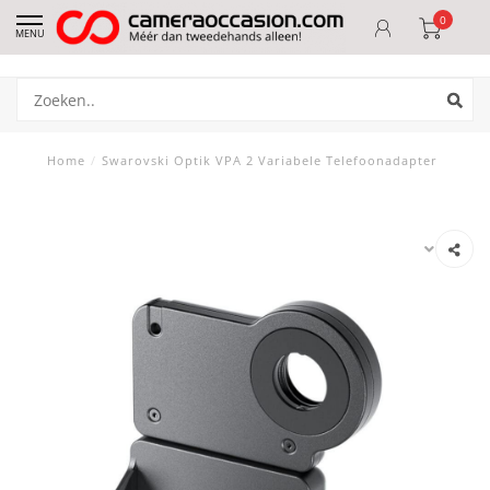
0
MENU
Home
/
Swarovski Optik VPA 2 Variabele Telefoonadapter