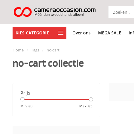
KIES CATEGORIE
Over ons
MEGA SALE
In
Home
/
Tags
/
no-cart
no-cart collectie
Prijs
Min: €
0
Max: €
5