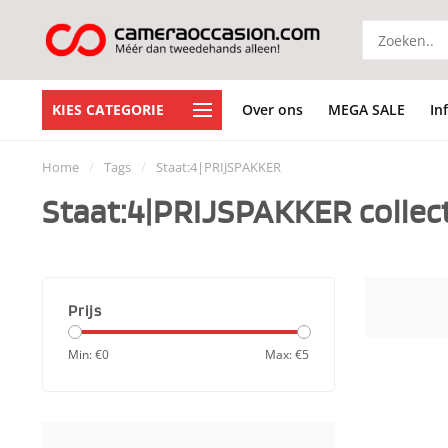
KIES CATEGORIE
Over ons
MEGA SALE
In
Home
/
Tags
/
Staat:4|PRIJSPAKKER
Staat:4|PRIJSPAKKER collec
Prijs
Min: €
0
Max: €
5