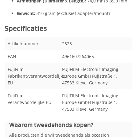
Afmetingen (Diameter x Lengte):
74,0 mm x 89,0 mm
Gewicht:
310 gram (exclusief adapter/mount)
Specificaties
Artikelnummer
2523
EAN
4961607264065
FujiFilm
FUJIFILM Electronic Imaging
Fabrikant/verantwoordelijke
Europe GmbH Fujistraße 1,
EU
47533 Kleve, Germany
FujiFilm
FUJIFILM Electronic Imaging
Verantwoordelijke EU
Europe GmbH Fujistraße 1,
47533 Kleve, Germany
Waarom tweedehands kopen?
Alle producten die wij tweedehands als occasion