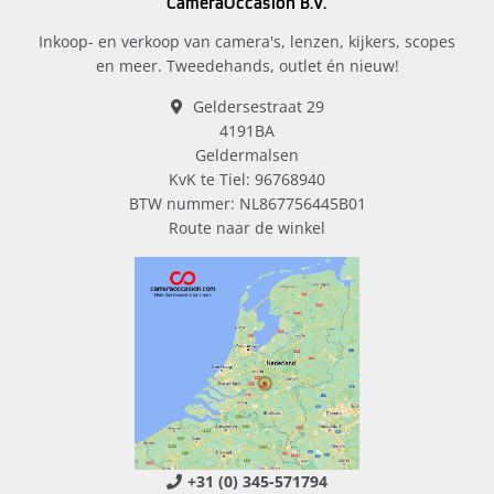
CameraOccasion B.V.
Inkoop- en verkoop van camera's, lenzen, kijkers, scopes
en meer. Tweedehands, outlet én nieuw!
Geldersestraat 29
4191BA
Geldermalsen
KvK te Tiel: 96768940
BTW nummer: NL867756445B01
Route naar de winkel
+31 (0) 345-571794