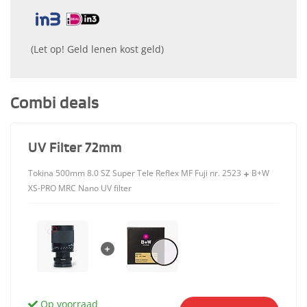
(Let op! Geld lenen kost geld)
Combi deals
UV Filter 72mm
Tokina 500mm 8.0 SZ Super Tele Reflex MF Fuji nr. 2523
B+W
XS-PRO MRC Nano UV filter
Op voorraad