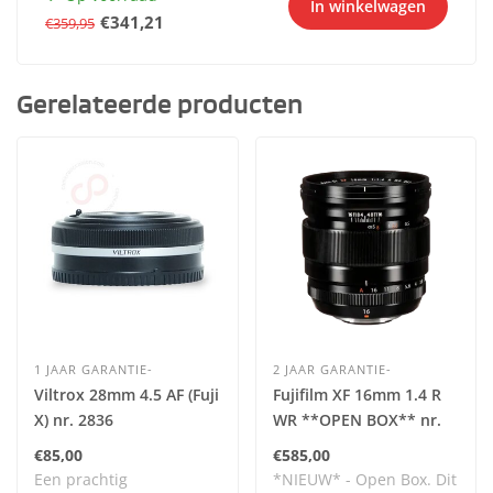
In winkelwagen
€341,21
€359,95
Gerelateerde producten
1 JAAR GARANTIE-
2 JAAR GARANTIE-
Viltrox 28mm 4.5 AF (Fuji
Fujifilm XF 16mm 1.4 R
X) nr. 2836
WR **OPEN BOX** nr.
3321
€85,00
€585,00
Een prachtig
*NIEUW* - Open Box. Dit