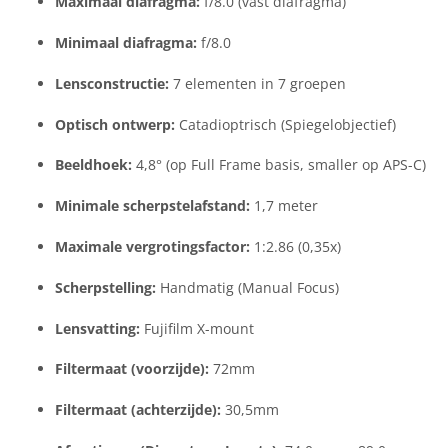
Maximaal diafragma:
f/8.0 (vast diafragma)
Minimaal diafragma:
f/8.0
Lensconstructie:
7 elementen in 7 groepen
Optisch ontwerp:
Catadioptrisch (Spiegelobjectief)
Beeldhoek:
4,8° (op Full Frame basis, smaller op APS-C)
Minimale scherpstelafstand:
1,7 meter
Maximale vergrotingsfactor:
1:2.86 (0,35x)
Scherpstelling:
Handmatig (Manual Focus)
Lensvatting:
Fujifilm X-mount
Filtermaat (voorzijde):
72mm
Filtermaat (achterzijde):
30,5mm