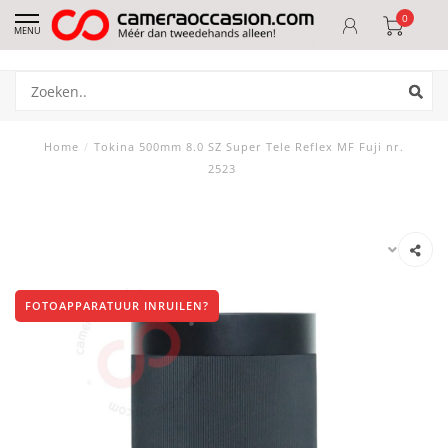
0
MENU
Home
/
Tokina 500mm 8.0 SZ Super Tele Reflex MF Fuji nr.
2523
FOTOAPPARATUUR INRUILEN?