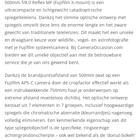
500mm f/8.0 Reflex MF (Fujifilm X-mount) is een
ultracompacte en lichtgewicht catadioptrische
spiegeltelelens. Dankzij het slimme optische ontwerp met
spiegels omzeilt deze lens de enorme lengte en het zware
gewicht van traditionele telelenzen. Dit maakt het een unieke
en draagbare keuze voor wildlife-, vogel- en astrofotografie
met je Fujifilm systeemcamera. Bij CameraOccasion.com
bieden we dit unieke objectief aan met de betrouwbare
service die je van ons gewend bent.
Dankzij de brandpuntsafstand van 500mm (wat op een
Fujifilm APS-C camera door de cropfactor effectief werkt als
een indrukwekkende 750mm) haal je onderwerpen op
extreme afstand moeiteloos dichtbij. Het optische ontwerp
bestaat uit 7 elementen in 7 groepen, inclusief hoogwaardige
spiegels die chromatische aberratie (kleurrandjes) nagenoeg
volledig elimineren. Een kenmerkende eigenschap van dit
type spiegelobjectief is de specifieke, ringvormige
achtergrondonscherpte – ook wel bekend als de 'donut-bokeh'