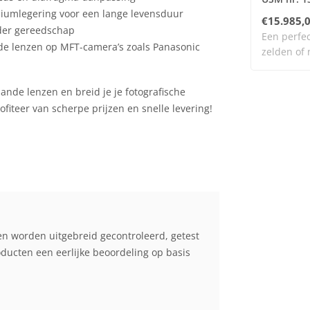
umlegering voor een lange levensduur
€15.985,
nder gereedschap
Een perfec
de lenzen op MFT-camera’s zoals Panasonic
zelden of 
daa..
ande lenzen en breid je je fotografische
ofiteer van scherpe prijzen en snelle levering!
en worden uitgebreid gecontroleerd, getest
cten een eerlijke beoordeling op basis