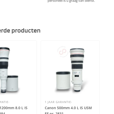
personeel is u graag van dienst.
erde producten
ANTIE-
1 JAAR GARANTIE-
1 J
1200mm 8.0 L IS
Canon 500mm 4.0 L IS USM
Can
384
EF nr. 2831
Fis