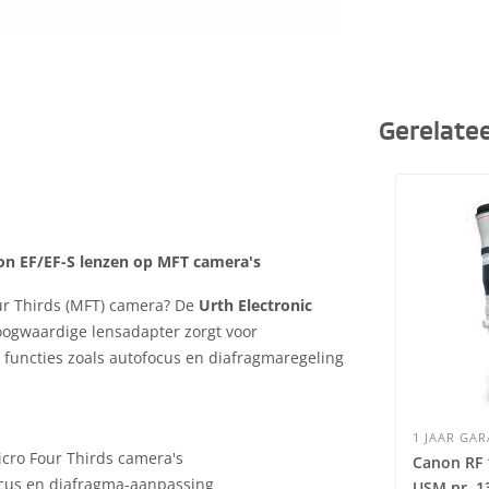
Gerelate
on EF/EF-S lenzen op MFT camera's
our Thirds (MFT) camera? De
Urth Electronic
oogwaardige lensadapter zorgt voor
 functies zoals autofocus en diafragmaregeling
1 JAAR GAR
cro Four Thirds camera's
Canon RF 
cus en diafragma-aanpassing
USM nr. 1