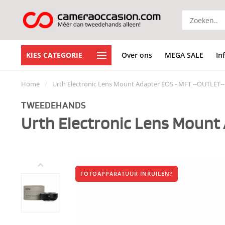
KIES CATEGORIE
Over ons
MEGA SALE
In
Home
/
Urth Electronic Lens Mount Adapter EOS - MFT --OUTLET--
TWEEDEHANDS
Urth Electronic Lens Mount
FOTOAPPARATUUR INRUILEN?