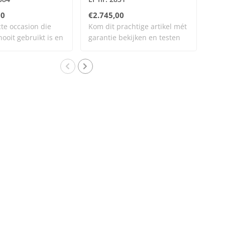
00
€2.745,00
€1.
te occasion die
Kom dit prachtige artikel mét
Een
nooit gebruikt is en
garantie bekijken en testen
zel
bi..
vrij