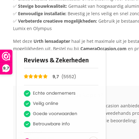
✅
Stevige bouwkwaliteit:
Gemaakt van hoogwaardig alumini
✅
Eenvoudige installatie:
Bevestig je lens veilig en snel zo
✅
Verbeterde creatieve mogelijkheden:
Gebruik je bestaan
Lumix en Olympus
Met deze
Urth lensadapter
haal je het maximale uit je besta
mogelijkheden uit. Bestel nu bij
CameraOccasion.com
en pr
9,7
Waarom tweedehands kopen?
Alle producten die wij tweedehands als occasion aanbied
en schoongemaakt. Daarnaast geven we tweedehands produ
van sterren. Zo krijgt dit product van ons de beoordeling:
Nieuwstaat