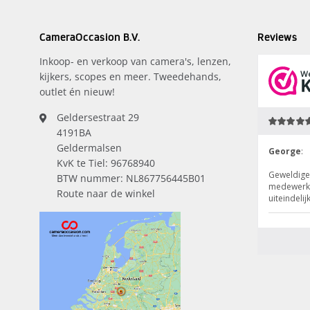
CameraOccasion B.V.
Reviews
Inkoop- en verkoop van camera's, lenzen,
kijkers, scopes en meer. Tweedehands,
outlet én nieuw!
Geldersestraat 29
4191BA
Geldermalsen
KvK te Tiel: 96768940
BTW nummer: NL867756445B01
Route naar de winkel