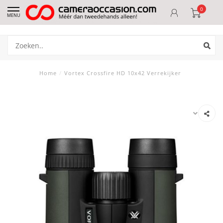
0
MENU
Home
/
Vortex Crossfire HD 10x42 Verrekijker