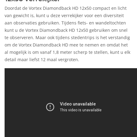
Doordat de Vortex Diamondback HD 12x50 compact en licht
van gewicht is, kunt u deze verrekijker voor een diversiteit
aan observaties gebruiken. Tijdens fiets- en wandeltochten
kunt u de Vortex Diamondback HD 12x50 gebruiken om snel
te observeren. Maar ook tijdens stedentrips is het verstandig
om de Vortex Diamondback HD mee te nemen en omdat het
al mogelijk is om vanaf 1,8 meter scherp te stellen, kunt u elk
detail maar liefst 12 maal vergroten.