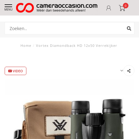
0
MENU
Home
/
Vortex Diamondback HD 12x50 Verrekijker
VIDEO