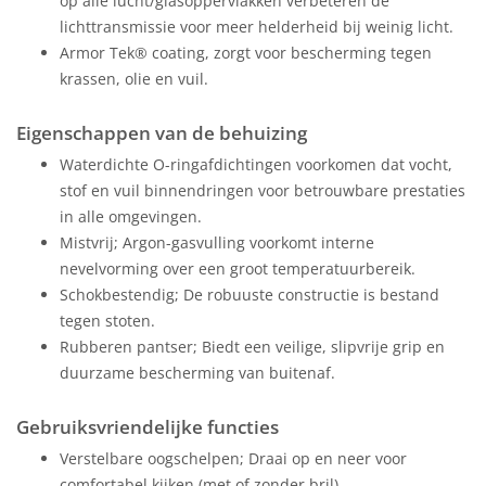
op alle lucht/glasoppervlakken verbeteren de
lichttransmissie voor meer helderheid bij weinig licht.
Armor Tek® coating, zorgt voor bescherming tegen
krassen, olie en vuil.
Eigenschappen van de behuizing
Waterdichte O-ringafdichtingen voorkomen dat vocht,
stof en vuil binnendringen voor betrouwbare prestaties
in alle omgevingen.
Mistvrij; Argon-gasvulling voorkomt interne
nevelvorming over een groot temperatuurbereik.
Schokbestendig; De robuuste constructie is bestand
tegen stoten.
Rubberen pantser; Biedt een veilige, slipvrije grip en
duurzame bescherming van buitenaf.
Gebruiksvriendelijke functies
Verstelbare oogschelpen; Draai op en neer voor
comfortabel kijken (met of zonder bril).