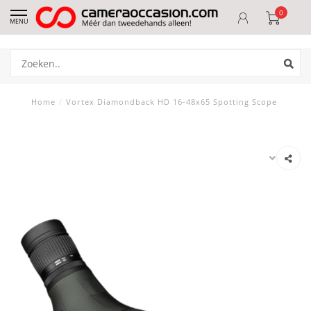
0
MENU
Home
/
Vortex Diamondback HD 16-48x65 Spotting Scope