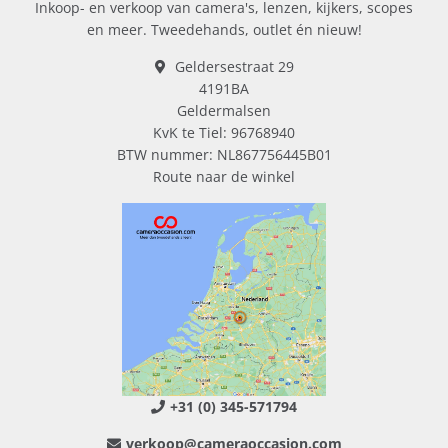
Inkoop- en verkoop van camera's, lenzen, kijkers, scopes
en meer. Tweedehands, outlet én nieuw!
Geldersestraat 29
4191BA
Geldermalsen
KvK te Tiel: 96768940
BTW nummer: NL867756445B01
Route naar de winkel
+31 (0) 345-571794
verkoop@cameraoccasion.com