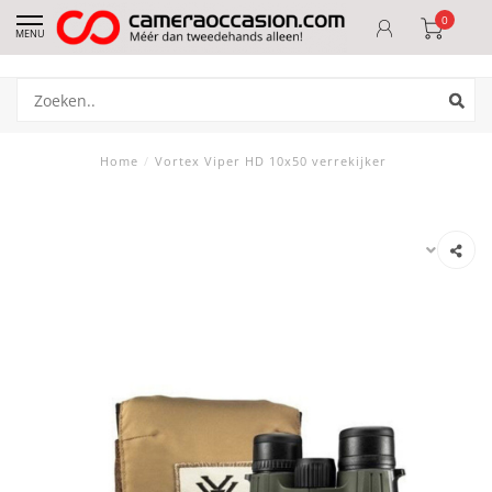
0
MENU
Home
/
Vortex Viper HD 10x50 verrekijker