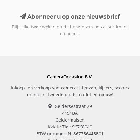
Abonneer u op onze nieuwsbrief
Blijf elke twee weken op de hoogte van ons assortiment
en acties.
CameraOccasion B.V.
Inkoop- en verkoop van camera's, lenzen, kijkers, scopes
en meer. Tweedehands, outlet én nieuw!
Geldersestraat 29
4191BA
Geldermalsen
KvK te Tiel: 96768940
BTW nummer: NL867756445B01