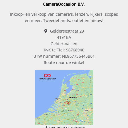
CameraOccasion B.V.
Inkoop- en verkoop van camera's, lenzen, kijkers, scopes
en meer. Tweedehands, outlet én nieuw!
Geldersestraat 29
4191BA
Geldermalsen
KvK te Tiel: 96768940
BTW nummer: NL867756445B01
Route naar de winkel