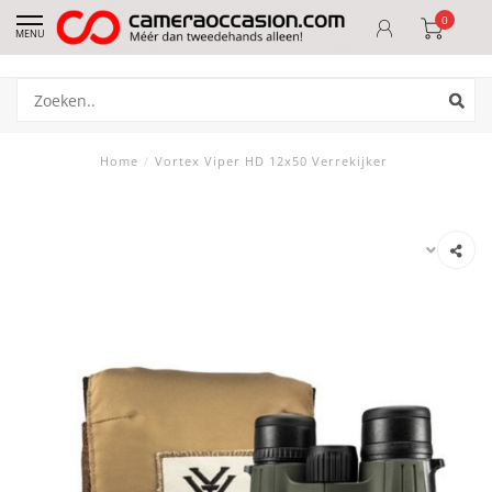
0
MENU
Home
/
Vortex Viper HD 12x50 Verrekijker