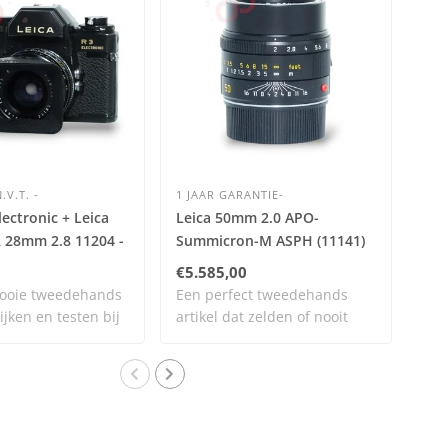
.V.T. -
1 JAAR GARANTIE-
1 J
lectronic + Leica
Leica 50mm 2.0 APO-
Pan
R 28mm 2.8 11204 -
Summicron-M ASPH (11141)
Elm
 0713
nr. 2191
ASP
€5.585,00
€48
ooie tweedehands
Een perfect tweedehands
Een
ijken en testen bij
artikel dat zelden of nooit
art
gebruikt..
en n