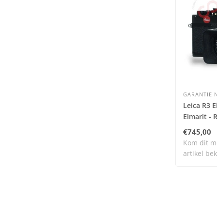
GARANTIE N
Leica R3 E
Elmarit - 
3 cam nr.
€745,00
Kom dit m
artikel bek
on..