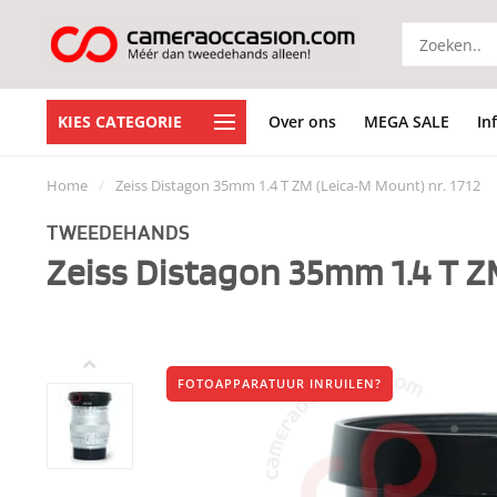
KIES CATEGORIE
Over ons
MEGA SALE
In
Home
/
Zeiss Distagon 35mm 1.4 T ZM (Leica-M Mount) nr. 1712
TWEEDEHANDS
Zeiss Distagon 35mm 1.4 T ZM
FOTOAPPARATUUR INRUILEN?