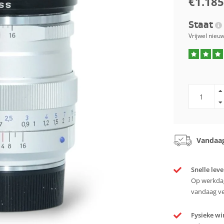
€1.185
Staat
Vrijwel nieu
Vandaag
Snelle leve
Op werkdag
vandaag v
Fysieke wi