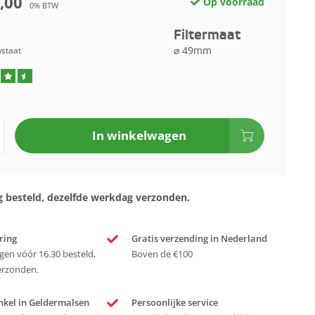
,00
Op voorraad
0% BTW
Filtermaat
⌀ 49mm
wstaat
In winkelwagen
 besteld, dezelfde werkdag verzonden.
ring
Gratis verzending in Nederland
en vóór 16.30 besteld,
Boven de €100
erzonden.
nkel in Geldermalsen
Persoonlijke service