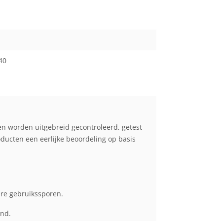
40
en worden uitgebreid gecontroleerd, getest
cten een eerlijke beoordeling op basis
are gebruikssporen.
end.