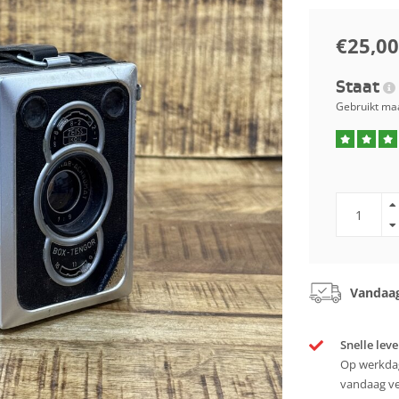
€25,00
Staat
Gebruikt maa
Vandaag
Snelle leve
Op werkdag
vandaag v