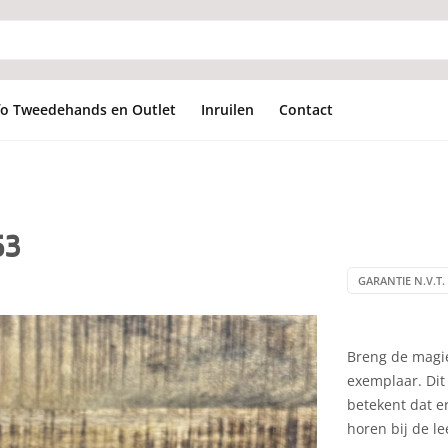
fo Tweedehands en Outlet
Inruilen
Contact
53
GARANTIE N.V.T. 
Breng de magie
exemplaar. Dit 
betekent dat er
horen bij de le