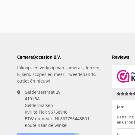
CameraOccasion B.V.
Reviews
Inkoop- en verkoop van camera's, lenzen,
kijkers, scopes en meer. Tweedehands,
outlet én nieuw!
Geldersestraat 29
4191BA
Geldermalsen
KvK te Tiel: 96768940
BTW nummer: NL867756445B01
Route naar de winkel