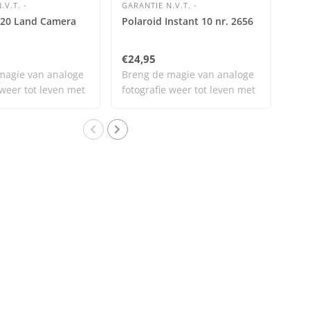
.V.T. -
GARANTIE N.V.T. -
GAR
320 Land Camera
Polaroid Instant 10 nr. 2656
Pra
€24,95
€25
magie van analoge
Breng de magie van analoge
Bre
 weer tot leven met
fotografie weer tot leven met
fot
dit..
dit.