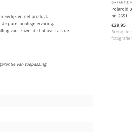
GARANTIE N
Polaroid 
nr. 2651
 eerlijk en net product.
n de pure, analoge ervaring.
€29,95
ulling voor zowel de hobbyist als de
Breng de 
fotografie
dit..
garantie van toepassing.