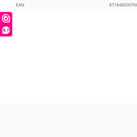
EAN
87184850076
9,7