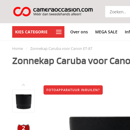
KIES CATEGORIE
Over ons
MEGA SALE
In
Home
/
Zonnekap Caruba voor Canon ET-87
Zonnekap Caruba voor Cano
FOTOAPPARATUUR INRUILEN?