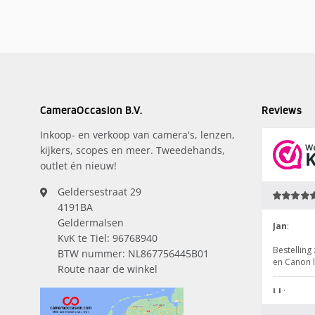
CameraOccasion B.V.
Reviews
Inkoop- en verkoop van camera's, lenzen,
kijkers, scopes en meer. Tweedehands,
outlet én nieuw!
Geldersestraat 29
4191BA
Geldermalsen
KvK te Tiel: 96768940
BTW nummer: NL867756445B01
Route naar de winkel