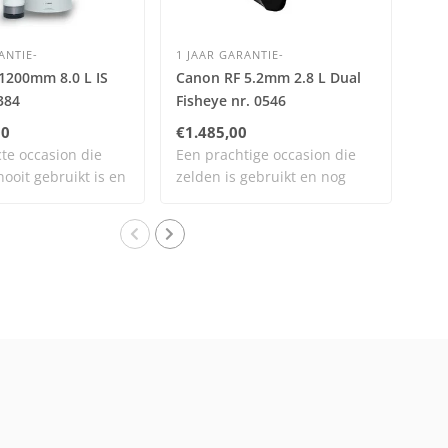
ANTIE-
1 JAAR GARANTIE-
2 J
1200mm 8.0 L IS
Canon RF 5.2mm 2.8 L Dual
Can
384
Fisheye nr. 0546
IS 
00
€1.485,00
€2.
te occasion die
Een prachtige occasion die
*NI
nooit gebruikt is en
zelden is gebruikt en nog
art
vrijwel..
gara