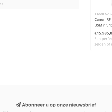
82
1 JAAR GAR
Canon RF 
USM nr. 1
€15.985,
Een perfec
zelden of 
daa..
Abonneer u op onze nieuwsbrief