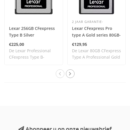
2 JAAR GARANTIE-
Lexar 256GB CFexpress
Lexar CFexpress Pro
Type B Silver
type A Gold series 80GB-
900MB/s *NIEUW*
€225,00
€129,95
De Lexar Professional
De Lexar 80GB CFexpress
CFexpress Type B-
Type A Professional Gold
geheugenkaart uit de ..
Series 900M..
Abonneer u op onze nieuwsbrief