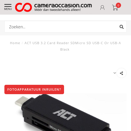
0
MENU
Home
/
ACT USB 3.2 Card Reader SDMicro SD USB-C Or USB-A
Black
FOTOAPPARATUUR INRUILEN?