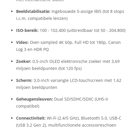
Beeldstabilisatie:
Ingebouwde 5-assige IBIS (tot 8 stops
i.c.m. compatibele lenzen)
ISO-bereik:
100 - 102.400 (uitbreidbaar tot 50 - 204.800)
Video:
Over-sampled 4K 60p, Full HD tot 180p, Canon
Log 3 en HDR PQ
Zoeker:
0,5-inch OLED elektronische zoeker met 3,69
miljoen beeldpunten (tot 120 fps)
Scherm:
3,0-inch variangle LCD-touchscreen met 1,62
miljoen beeldpunten
Geheugensleuven:
Dual SD/SDHC/SDXC (UHS-II
compatibel)
Connectiviteit:
Wi-Fi (2.4/5 GHz), Bluetooth 5.0, USB-C
(USB 3.2 Gen 2), multifunctionele accessoireschoen