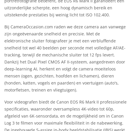
portretfotografie beoefent, de EOS R6 Mark II garandeert een
uitzonderlijke scherpte, een hoog dynamisch bereik en
uitstekende prestaties bij weinig licht tot ISO 102.400.
Bij CameraOccasion.com raden we deze camera aan vanwege
zijn ongeëvenaarde snelheid en precisie. Met de
elektronische sluiter fotografeer je met een verbluffende
snelheid tot wel 40 beelden per seconde met volledige AF/AE-
tracking, terwijl de mechanische sluiter tot 12 fps levert.
Dankzij het Dual Pixel CMOS AF II-systeem, aangedreven door
deep-learning AI, herkent en volgt de camera moeiteloos
mensen (ogen, gezichten, hoofden en lichamen), dieren
(honden, katten, vogels en paarden) en voertuigen (auto's,
motorfietsen, treinen en vliegtuigen).
Voor videografen biedt de Canon EOS R6 Mark II professionele
specificaties, waaronder oversampless 4K-video tot 60p,
afgeleid van 6K-sensordata, en de mogelijkheid om in Canon
Log 3 te filmen voor maximale flexibiliteit in de nabewerking.
De ingebouwde 5-assige in-body beeldstabilisatie (IBIS) werkt