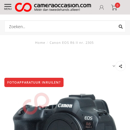
0
MENU
Home
/
Canon EOS R6 II nr. 2305
FOTOAPPARATUUR INRUILEN?