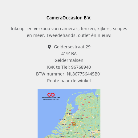
CameraOccasion B.V.
Inkoop- en verkoop van camera's, lenzen, kijkers, scopes
en meer. Tweedehands, outlet én nieuw!
Geldersestraat 29
4191BA
Geldermalsen
KvK te Tiel: 96768940
BTW nummer: NL867756445B01
Route naar de winkel