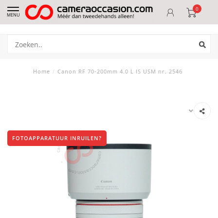
0
MENU
Home
/
Canon RF 70-200mm 4.0 L IS USM nr. 2546
FOTOAPPARATUUR INRUILEN?