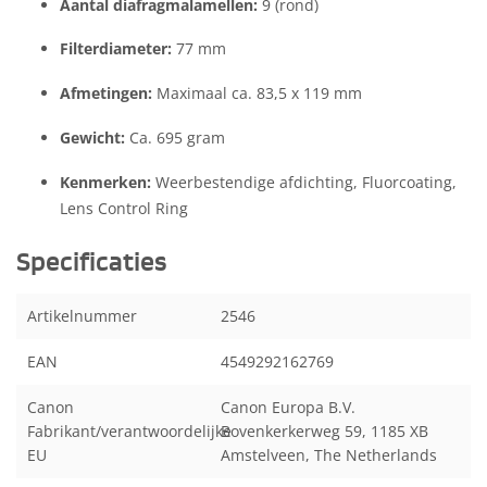
Aantal diafragmalamellen:
9 (rond)
Filterdiameter:
77 mm
Afmetingen:
Maximaal ca. 83,5 x 119 mm
Gewicht:
Ca. 695 gram
Kenmerken:
Weerbestendige afdichting, Fluorcoating,
Lens Control Ring
Specificaties
Artikelnummer
2546
EAN
4549292162769
Canon
Canon Europa B.V.
Fabrikant/verantwoordelijke
Bovenkerkerweg 59, 1185 XB
EU
Amstelveen, The Netherlands