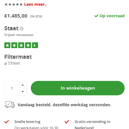
★★★★★
Lees meer..
€1.485,00
Op voorraad
0% BTW
Staat
Vrijwel nieuwstaat
Filtermaat
⌀ 77mm
In winkelwagen
Vandaag besteld, dezelfde werkdag verzonden.
Snelle levering
Gratis verzending in
Op werkdagen vóór 16.30
Nederland