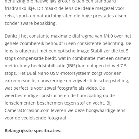
behuizing die nauwelijks groter is dan een standaard
frisdrankblikje. Dit maakt de lens de ideale metgezel voor
reis-, sport- en natuurfotografen die hoge prestaties eisen
zonder zware bepakking.
Dankzij het constante maximale diafragma van f/4.0 over het
gehele zoombereik behoudt u een consistente belichting. De
lens is uitgerust met een optische Image Stabilizer die tot 5
stops compensatie biedt, wat in combinatie met een camera
met in-body beeldstabilisatie (IBIS) kan oplopen tot wel 7.5
stops. Het Dual Nano USM-motorsysteem zorgt voor een
extreem snelle, nauwkeurige en vrijwel stille scherpstelling,
wat perfect is voor zowel fotografie als video. De
weerbestendige constructie en de fluorcoating op de
lenselementen beschermen tegen stof en vocht. Bij
CameraOccasion.com leveren we deze hoogwaardige lens
voor de veeleisende fotograaf.
Belangrijkste specificaties: