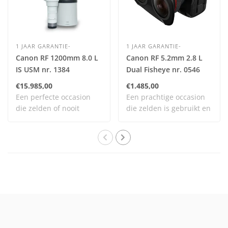
1 JAAR GARANTIE-
1 JAAR GARANTIE-
Canon RF 1200mm 8.0 L
Canon RF 5.2mm 2.8 L
IS USM nr. 1384
Dual Fisheye nr. 0546
€15.985,00
€1.485,00
Een perfecte occasion
Een prachtige occasion
die zelden of nooit
die zelden is gebruikt en
gebruikt is en daa..
nog vrijwel..