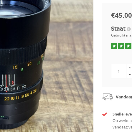
€45,00
Staat
Gebruikt maa
Vandaag
Snelle leve
Op werkdag
vandaag v