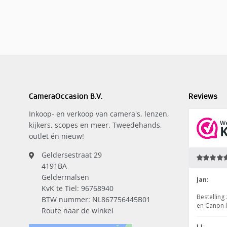
CameraOccasion B.V.
Reviews
Inkoop- en verkoop van camera's, lenzen,
kijkers, scopes en meer. Tweedehands,
outlet én nieuw!
Geldersestraat 29
4191BA
Geldermalsen
KvK te Tiel: 96768940
BTW nummer: NL867756445B01
Route naar de winkel