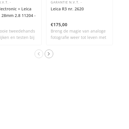
.V.T. -
GARANTIE N.V.T. -
GAR
lectronic + Leica
Leica R3 nr. 2620
bro
R 28mm 2.8 11204 -
2.8
 0713
€175,00
€44
ooie tweedehands
Breng de magie van analoge
Bre
ijken en testen bij
fotografie weer tot leven met
fot
dit..
dit.