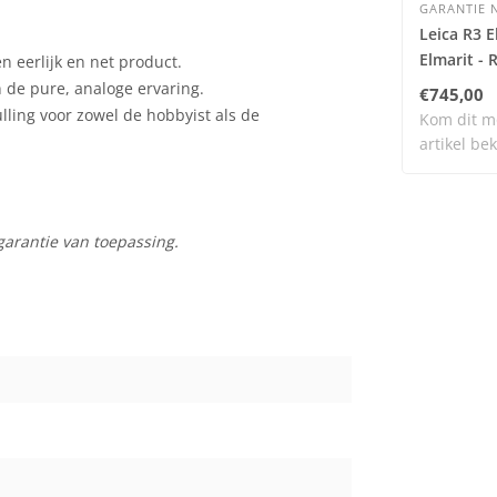
GARANTIE N
Leica R3 E
Elmarit - 
 eerlijk en net product.
3 cam nr.
n de pure, analoge ervaring.
€745,00
ulling voor zowel de hobbyist als de
Kom dit m
artikel bek
on..
garantie van toepassing.