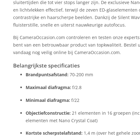
sluitertijden die tot vier stops langer zijn. De exclusieve 
en lichtvlekken effectief, terwijl de zeven ED-glaselemente
contrastrijke en haarscherpe beelden. Dankzij de Silent Wa
fluisterstille, snelle en uiterst nauwkeurige autofocus.
Bij CameraOccasion.com controleren en testen onze experts
bent van een betrouwbaar product van topkwaliteit. Bestel 
vandaag nog veilig online bij CameraOccasion.com.
Belangrijkste specificaties
Brandpuntsafstand:
70-200 mm
Maximaal diafragma:
f/2.8
Minimaal diafragma:
f/22
Objectiefconstructie:
21 elementen in 16 groepen (inc
elementen met Nano Crystal Coat)
Kortste scherpstelafstand:
1,4 m (over het gehele zoo