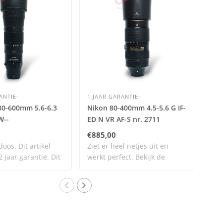
ANTIE-
1 JAAR GARANTIE-
1 J
80-600mm 5.6-6.3
Nikon 80-400mm 4.5-5.6 G IF-
Nik
W--
ED N VR AF-S nr. 2711
AF-
0
€885,00
€1.
oos. Dit artikel
Ziet er heel netjes uit en
Ziet
 jaar garantie. Dit
werkt perfect. Bekijk de
wer
afbeeldi..
afbe