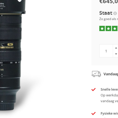
€645,
Staat
Zo goed als 
Vandaag
Snelle leve
Op werkdag
vandaag v
Fysieke wi