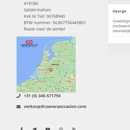
4191BA
Geldermalsen
KvK te Tiel: 96768940
BTW nummer: NL867756445B01
Route naar de winkel
+31 (0) 345-571794
verkoop@cameraoccasion.com