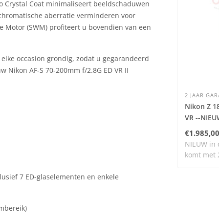
Nano Crystal Coat minimaliseert beeldschaduwen
n chromatische aberratie verminderen voor
ve Motor (SWM) profiteert u bovendien van een
 elke occasion grondig, zodat u gegarandeerd
uw Nikon AF-S 70-200mm f/2.8G ED VR II
2 JAAR GAR
Nikon Z 1
VR --NIEU
€1.985,0
NIEUW in d
komt met 2
ar..
lusief 7 ED-glaselementen en enkele
mbereik)