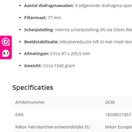
Aantal diafragmawaden:
9 (afgeronde diafragma-open
Filtermaat:
77 mm
Scherpstelling:
Interne scherpstelling (IF) via Silent 
Beeldstabilisatie:
Vibratiereductie (VR II) met modi No
Afmetingen:
Circa 87 x 205,5 mm
9,7
Gewicht:
Circa 1540 gram
Specificaties
Artikelnummer
2638
EAN
18208021857
Nikon Fabrikant/verantwoordelijke EU
Nikon Europe