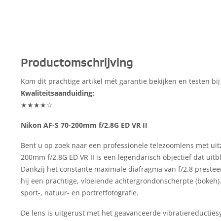
Productomschrijving
Kom dit prachtige artikel mét garantie bekijken en testen bij
Kwaliteitsaanduiding:
★★★★☆
Nikon AF-S 70-200mm f/2.8G ED VR II
Bent u op zoek naar een professionele telezoomlens met uitz
200mm f/2.8G ED VR II is een legendarisch objectief dat uitbli
Dankzij het constante maximale diafragma van f/2.8 presteert
hij een prachtige, vloeiende achtergrondonscherpte (bokeh).
sport-, natuur- en portretfotografie.
De lens is uitgerust met het geavanceerde vibratiereducties