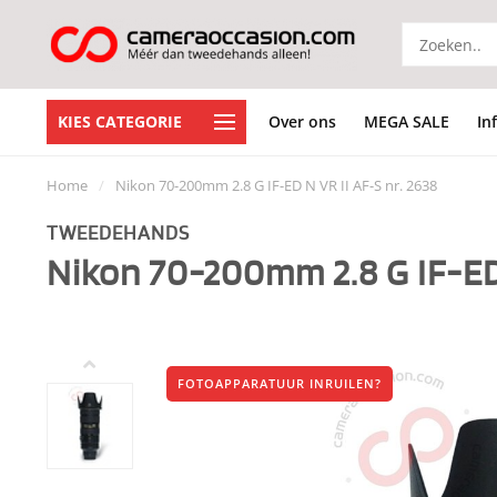
KIES CATEGORIE
Over ons
MEGA SALE
In
Home
/
Nikon 70-200mm 2.8 G IF-ED N VR II AF-S nr. 2638
TWEEDEHANDS
Nikon 70-200mm 2.8 G IF-ED 
FOTOAPPARATUUR INRUILEN?