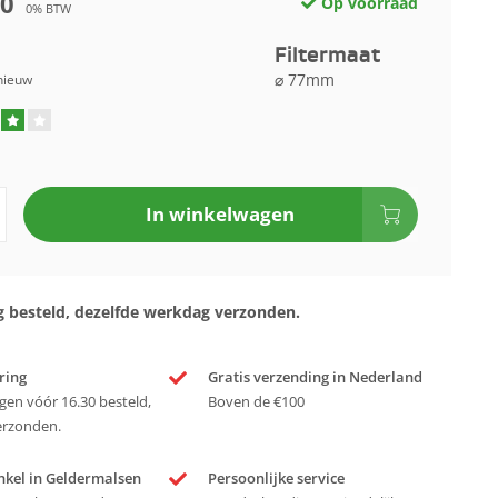
00
Op voorraad
0% BTW
Filtermaat
⌀ 77mm
nieuw
In winkelwagen
 besteld, dezelfde werkdag verzonden.
ring
Gratis verzending in Nederland
en vóór 16.30 besteld,
Boven de €100
erzonden.
nkel in Geldermalsen
Persoonlijke service