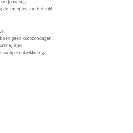
 aan jouw oog.
ag de kneepjes van het vak!
ur.
hebben geen koopzondagen.
te lijntjes.
soonlijke ontwikkeling.