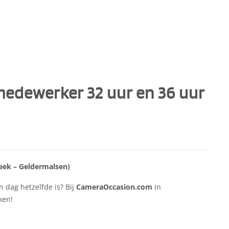
 medewerker 32 uur en 36 uur
eek – Geldermalsen)
n dag hetzelfde is? Bij
CameraOccasion.com
in
ken!