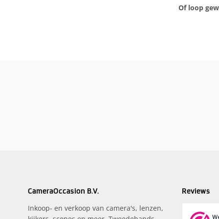
Of loop gew
CameraOccasion B.V.
Reviews
Inkoop- en verkoop van camera's, lenzen,
kijkers, scopes en meer. Tweedehands,