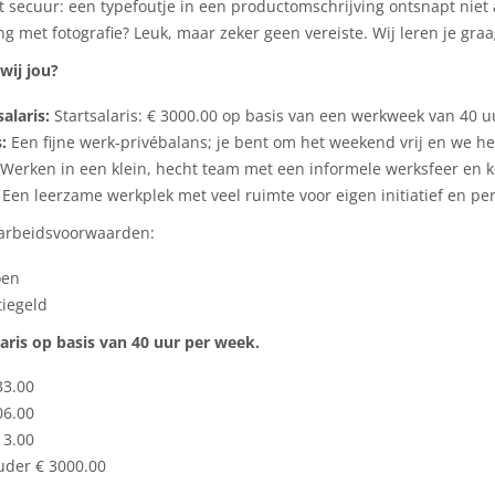
t secuur: een typefoutje in een productomschrijving ontsnapt niet
ng met fotografie? Leuk, maar zeker geen vereiste. Wij leren je gra
wij jou?
alaris:
Startsalaris: € 3000.00 op basis van een werkweek van 40 u
:
Een fijne werk-privébalans; je bent om het weekend vrij en we 
Werken in een klein, hecht team met een informele werksfeer en kor
Een leerzame werkplek met veel ruimte voor eigen initiatief en per
arbeidsvoorwaarden:
oen
iegeld
aris op basis van 40 uur per week.
33.00
06.00
13.00
uder € 3000.00