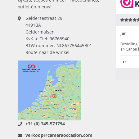
outlet én nieuw!
Geldersestraat 29
4191BA
Geldermalsen
KvK te Tiel: 96768940
BTW nummer: NL867756445B01
Route naar de winkel
+31 (0) 345-571794
verkoop@cameraoccasion.com