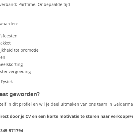
verband: Parttime, Onbepaalde tijd
waarden:
fsfeesten
akket
jkheid tot promotie
oen
eelskorting
ostenvergoeding
 Fysiek
ast geworden?
ezelf in dit profiel en wil je deel uitmaken van ons team in Gelder
direct door je CV en een korte motivatie te sturen naar
verkoop@c
0345-571794