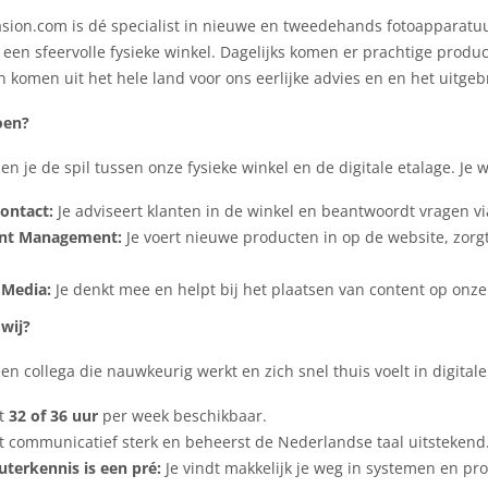
ion.com is dé specialist in nieuwe en tweedehands fotoapparatu
en sfeervolle fysieke winkel. Dagelijks komen er prachtige produ
 komen uit het hele land voor ons eerlijke advies en en het uitgeb
oen?
ben je de spil tussen onze fysieke winkel en de digitale etalage. Je
ontact:
Je adviseert klanten in de winkel en beantwoordt vragen via
nt Management:
Je voert nieuwe producten in op de website, zorgt
 Media:
Je denkt mee en helpt bij het plaatsen van content op onze
wij?
en collega die nauwkeurig werkt en zich snel thuis voelt in digital
nt
32 of 36 uur
per week beschikbaar.
t communicatief sterk en beheerst de Nederlandse taal uitstekend
terkennis is een pré:
Je vindt makkelijk je weg in systemen en pr