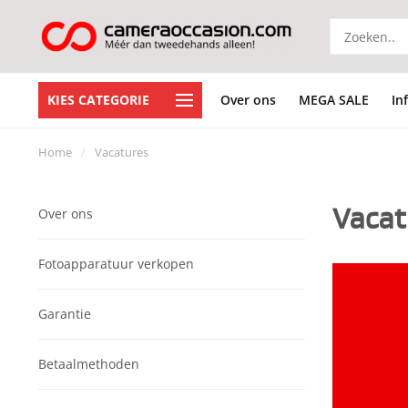
KIES CATEGORIE
Over ons
MEGA SALE
In
Home
/
Vacatures
Vacat
Over ons
Fotoapparatuur verkopen
Garantie
Betaalmethoden