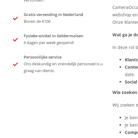
verzonden.
CameraOccas
webshop en e
Gratis verzending in Nederland
Boven de €100
Onze klanten
Wat ga je d
Fysieke winkel in Geldermalsen
6 dagen per week geopend!
In deze rol 
Persoonlijke service
Klantc
Ons deskundig en vriendelijk personeel is u
Conte
graag van dienst.
date.
Social
Wie zoeken 
Wij zoeken e
Je be
Je ben
Compu