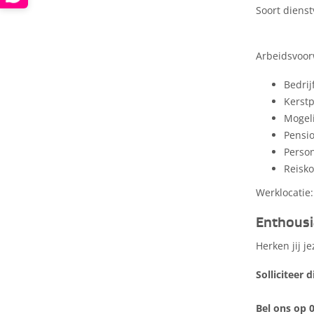
Soort dienst
Arbeidsvoor
Bedrij
Kerstp
Mogeli
Pensi
Person
Reisk
Werklocatie:
Enthousi
Herken jij j
Solliciteer 
Bel ons op