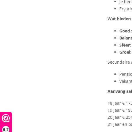
Je ben
Ervari
Wat bieden 
Goed s
Balans
Sfeer:
Groei:
Secundaire 
Pensi
Vakant
Aanvang sal
18 jaar € 17
19 jaar € 19
20 jaar € 25
21 jaar en o
9,7