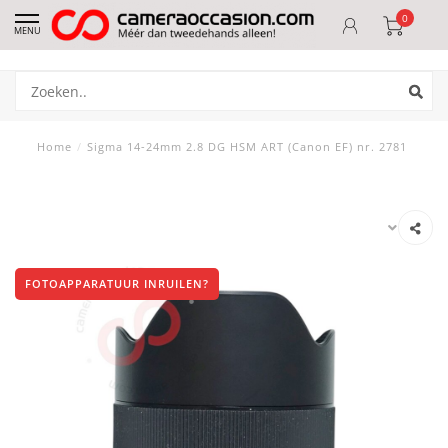
0
MENU
Home
/
Sigma 14-24mm 2.8 DG HSM ART (Canon EF) nr. 2781
FOTOAPPARATUUR INRUILEN?