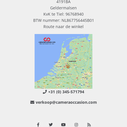
4191BA
Geldermalsen
KvK te Tiel: 96768940
BTW nummer: NL867756445B01
Route naar de winkel
+31 (0) 345-571794
verkoop@cameraoccasion.com