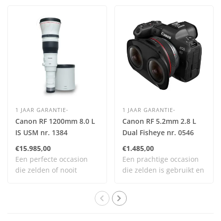
1 JAAR GARANTIE-
1 JAAR GARANTIE-
Canon RF 1200mm 8.0 L
Canon RF 5.2mm 2.8 L
IS USM nr. 1384
Dual Fisheye nr. 0546
€15.985,00
€1.485,00
Een perfecte occasion
Een prachtige occasion
die zelden of nooit
die zelden is gebruikt en
gebruikt is en daa..
nog vrijwel..