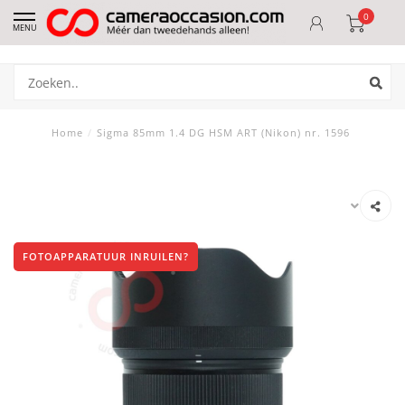
0
MENU
Home
/
Sigma 85mm 1.4 DG HSM ART (Nikon) nr. 1596
FOTOAPPARATUUR INRUILEN?