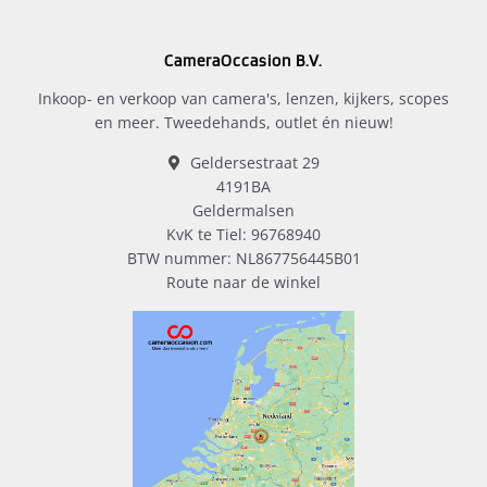
CameraOccasion B.V.
Inkoop- en verkoop van camera's, lenzen, kijkers, scopes
en meer. Tweedehands, outlet én nieuw!
Geldersestraat 29
4191BA
Geldermalsen
KvK te Tiel: 96768940
BTW nummer: NL867756445B01
Route naar de winkel