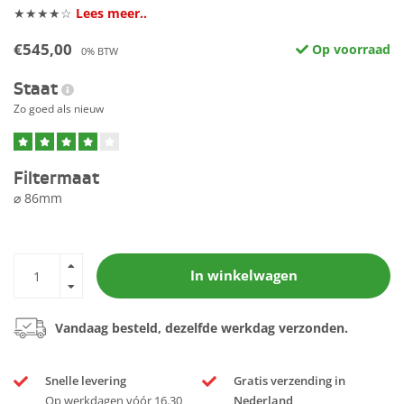
★★★★☆
Lees meer..
€545,00
Op voorraad
0% BTW
Staat
Zo goed als nieuw
Filtermaat
⌀ 86mm
In winkelwagen
Vandaag besteld, dezelfde werkdag verzonden.
Snelle levering
Gratis verzending in
Op werkdagen vóór 16.30
Nederland