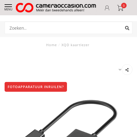
0
MENU
Home
/
XQD kaartlezer
FOTOAPPARATUUR INRUILEN?