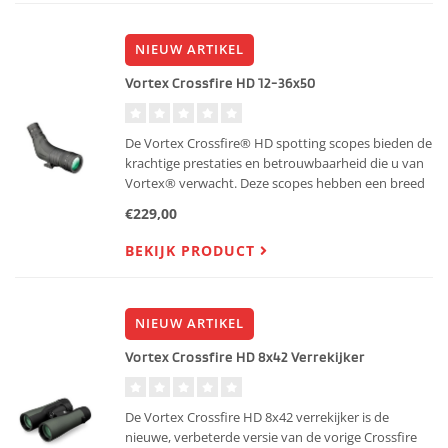
NIEUW ARTIKEL
Vortex Crossfire HD 12-36x50
De Vortex Crossfire® HD spotting scopes bieden de
krachtige prestaties en betrouwbaarheid die u van
Vortex® verwacht. Deze scopes hebben een breed
gezichtsveld, ideaal voor het verkennen van diverse
€229,00
omgevingen. Dankzij de Arca-Swiss compatibiliteit
zijn z
BEKIJK PRODUCT
NIEUW ARTIKEL
Vortex Crossfire HD 8x42 Verrekijker
De Vortex Crossfire HD 8x42 verrekijker is de
nieuwe, verbeterde versie van de vorige Crossfire