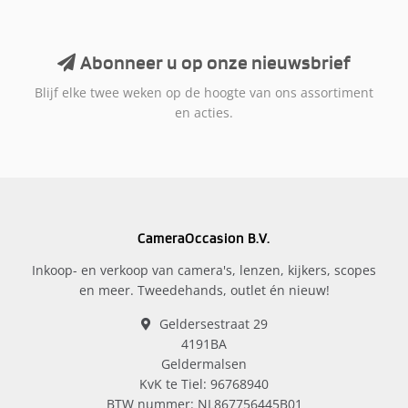
Abonneer u op onze nieuwsbrief
Blijf elke twee weken op de hoogte van ons assortiment
en acties.
CameraOccasion B.V.
Inkoop- en verkoop van camera's, lenzen, kijkers, scopes
en meer. Tweedehands, outlet én nieuw!
Geldersestraat 29
4191BA
Geldermalsen
KvK te Tiel: 96768940
BTW nummer: NL867756445B01