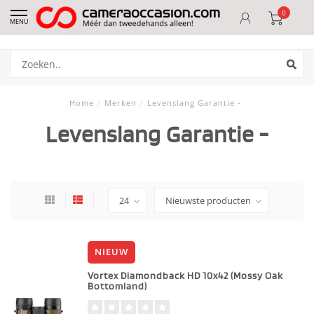
0
MENU
Home
/
Merken
/
Levenslang Garantie -
Levenslang Garantie -
NIEUW
Vortex Diamondback HD 10x42 (Mossy Oak
Bottomland)