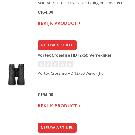
8x42 verrekijker. Deze kijker is uitgerust met een
beter optisch HD-systeem en de lenzen zijn volledig
€164,00
multicoated. Hierdoor vindt een hogere
lichttransmissie
BEKIJK PRODUCT
NIEUW ARTIKEL
Vortex Crossfire HD 12x50 Verrekijker
Vortex Crossfire HD 12x50 Verrekijker
€194,00
BEKIJK PRODUCT
NIEUW ARTIKEL