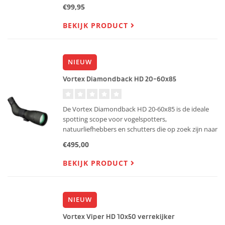
€99,95
BEKIJK PRODUCT
NIEUW
Vortex Diamondback HD 20-60x85
De Vortex Diamondback HD 20-60x85 is de ideale
spotting scope voor vogelspotters,
natuurliefhebbers en schutters die op zoek zijn naar
ongekende helderheid zonder de hoofdprijs te
€495,00
betalen. Dankzij het vernieuwde HD-optisch
systeem biedt deze telescoop een
BEKIJK PRODUCT
NIEUW
Vortex Viper HD 10x50 verrekijker