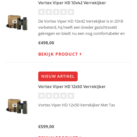
Vortex Viper HD 10x42 Verrekijker
De Vortex Viper HD 10x42 Verrekijker is in 2018
verbeterd, hij heeft een breder gezichtsveld
gekregen en biedt nu een nog comfortabeler en
rustiger beeld. De Viper HD kijker beschikt over de
€498,00
gepatenteerde XR anti-reflectie coating die het
contrast en de k
BEKIJK PRODUCT
NIEUW ARTIKEL
Vortex Viper HD 12x50 Verrekijker
Vortex Viper HD 12x50 Verrekijker Met Tas
€599,00