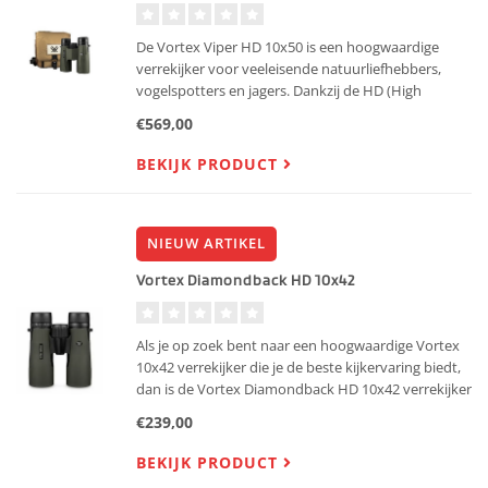
De Vortex Viper HD 10x50 is een hoogwaardige
verrekijker voor veeleisende natuurliefhebbers,
vogelspotters en jagers. Dankzij de HD (High
Density) extra-low dispersion glaselementen levert
€569,00
deze verrekijker haarscherpe beelden met hoge
resolutie en natuurg
BEKIJK PRODUCT
NIEUW ARTIKEL
Vortex Diamondback HD 10x42
Als je op zoek bent naar een hoogwaardige Vortex
10x42 verrekijker die je de beste kijkervaring biedt,
dan is de Vortex Diamondback HD 10x42 verrekijker
precies wat je nodig hebt. Of je nu een enthousiaste
€239,00
vogelspotter bent, een natuurliefhebber of gewoon
BEKIJK PRODUCT