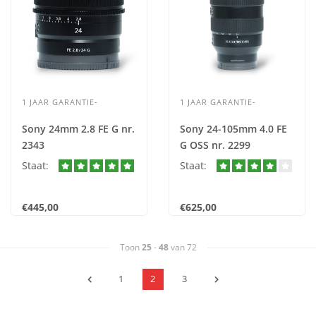
1 JAAR GARANTIE-
1 JAAR GARANTIE-
Sony 24mm 2.8 FE G nr.
Sony 24-105mm 4.0 FE
2343
G OSS nr. 2299
Staat:
Staat:
€445,00
€625,00
Toon
25
-
48
van 72
1
2
3