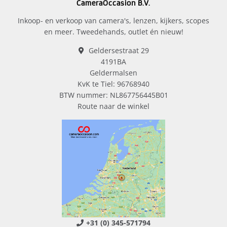
CameraOccasion B.V.
Inkoop- en verkoop van camera's, lenzen, kijkers, scopes
en meer. Tweedehands, outlet én nieuw!
Geldersestraat 29
4191BA
Geldermalsen
KvK te Tiel: 96768940
BTW nummer: NL867756445B01
Route naar de winkel
+31 (0) 345-571794