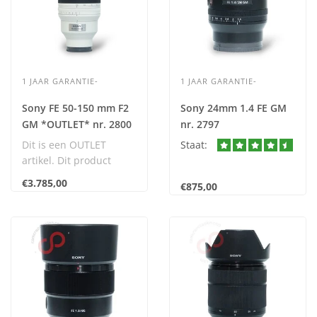
1 JAAR GARANTIE-
1 JAAR GARANTIE-
Sony FE 50-150 mm F2
Sony 24mm 1.4 FE GM
GM *OUTLET* nr. 2800
nr. 2797
Dit is een OUTLET
Staat:
artikel. Dit product
verkeert in nieuwstaat
€3.785,00
€875,00
en komt met 2 jaar..