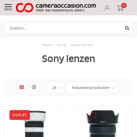
0
MENU
Home
/
Sony
/
Sony lenzen
Sony lenzen
OUTLET