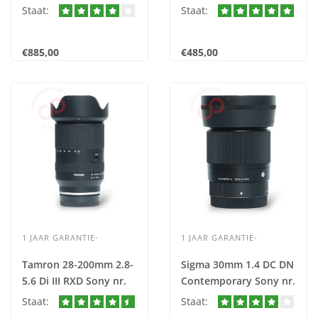
2677
Staat:
Staat:
€885,00
€485,00
1 JAAR GARANTIE-
1 JAAR GARANTIE-
Tamron 28-200mm 2.8-
Sigma 30mm 1.4 DC DN
5.6 Di III RXD Sony nr.
Contemporary Sony nr.
2642
2641
Staat:
Staat: