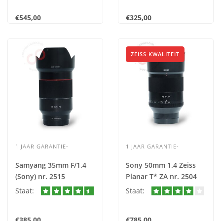
€545,00
€325,00
ZEISS KWALITEIT
1 JAAR GARANTIE-
1 JAAR GARANTIE-
Samyang 35mm F/1.4
Sony 50mm 1.4 Zeiss
(Sony) nr. 2515
Planar T* ZA nr. 2504
Staat:
Staat:
€385,00
€785,00